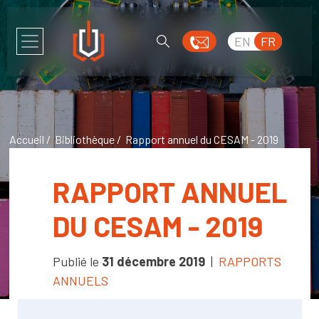
EN
FR
Accueil
/
Bibliothèque
/ Rapport annuel du CESAM - 2019
RAPPORT ANNUEL
DU CESAM - 2019
Publié le
31 décembre 2019
|
RAPPORTS
ANNUELS