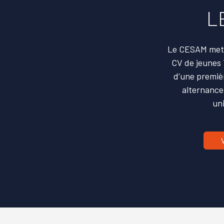
L
Le CESAM met à
CV de jeunes 
d’une premiè
alternance
un