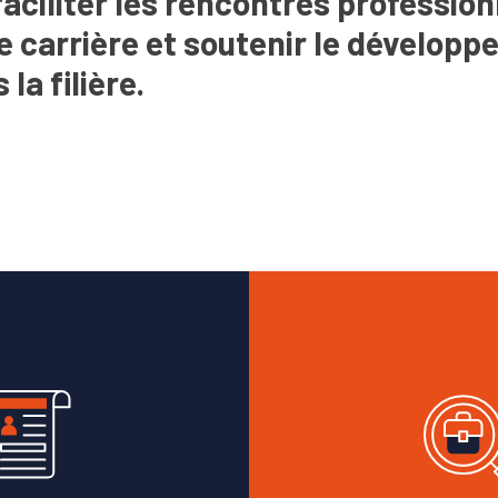
faciliter les rencontres professio
e carrière et soutenir le dévelop
a filière.