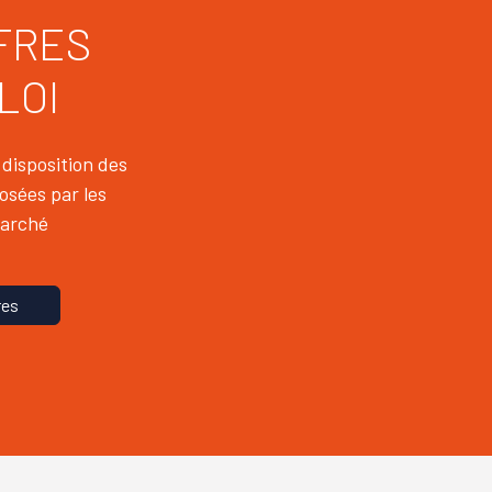
FRES
LOI
disposition des
osées par les
Marché
fres